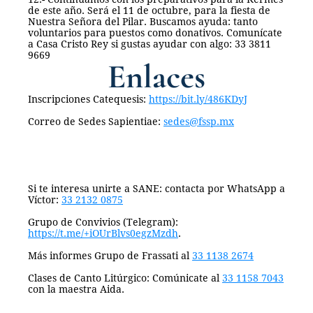
de este año. Será el 11 de octubre, para la fiesta de 
Nuestra Señora del Pilar. Buscamos ayuda: tanto 
voluntarios para puestos como donativos. Comunícate 
a Casa Cristo Rey si gustas ayudar con algo: 33 3811 
9669 
Enlaces
Inscripciones Catequesis: 
https://bit.ly/486KDyJ
Correo de Sedes Sapientiae: 
sedes@fssp.mx
Si te interesa unirte a SANE: contacta por WhatsApp a 
Víctor: 
33 2132 0875
Grupo de Convivios (Telegram): 
https://t.me/+iOUrBlvs0egzMzdh
. 
Más informes Grupo de Frassati al 
33 1138 2674
Clases de Canto Litúrgico: Comúnicate al 
33 1158 7043
con la maestra Aida.