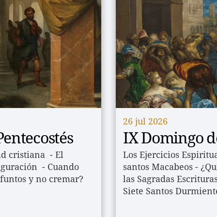
26 jul 2026
entecostés
IX Domingo d
cristiana  - El 
Los Ejercicios Espiritu
guración  - Cuando 
santos Macabeos - ¿Qui
funtos y no cremar? 
las Sagradas Escritura
Siete Santos Durmient