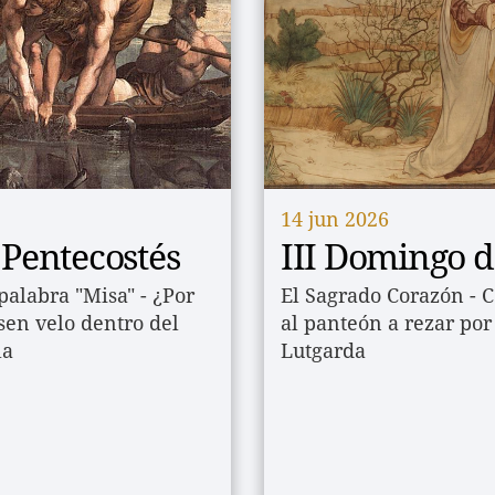
14 jun 2026
Pentecostés
III Domingo d
palabra "Misa" - ¿Por 
El Sagrado Corazón - Co
en velo dentro del 
al panteón a rezar por
la
Lutgarda