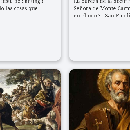
iesta de Santiago 
La pureza de la doctrin
o las cosas que 
Señora de Monte Carme
en el mar? - San Enod