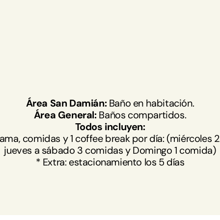
2:00 hrs.
 10:30 hrs.
ra del Pilar - 12:30 hrs.
Área San Damián:
 Baño en habitación.
Área General:
 Baños compartidos.
Todos incluyen:
ma, comidas y 1 coffee break por día: (miércoles 2
jueves a sábado 3 comidas y Domingo 1 comida)
* Extra: estacionamiento los 5 días