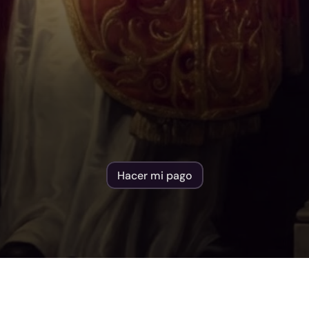
SPIRITUAL
IGNACIANO
2
8
d
e
o
c
t
u
b
r
e
-
0
1
d
e
n
o
v
i
e
m
b
r
e
C
a
s
a
d
e
O
r
a
c
i
ó
n
V
a
l
l
e
d
e
l
a
M
i
s
e
r
i
c
o
r
d
i
a
I
m
p
a
r
t
i
d
o
s
p
o
r
e
l
P
.
J
e
f
f
r
e
y
J
a
m
b
o
n
Hacer mi pago