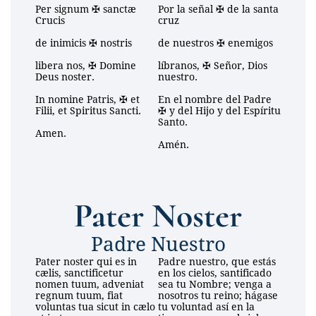
Per signum ✠ sanctæ 
Por la señal ✠ de la santa 
Crucis
cruz
de inimicis ✠ nostris
de nuestros ✠ enemigos
libera nos, ✠ Domine 
líbranos, ✠ Señor, Dios 
Deus noster.
nuestro.
In nomine Patris, ✠ et 
En el nombre del Padre 
Filii, et Spiritus Sancti.
✠ y del Hijo y del Espíritu 
Santo.
Amen.
Amén.
Pater Noster
Padre Nuestro
Pater noster qui es in 
Padre nuestro, que estás 
cælis, sanctificetur 
en los cielos, santificado 
nomen tuum, adveniat 
sea tu Nombre; venga a 
regnum tuum, fiat 
nosotros tu reino; hágase 
voluntas tua sicut in cælo 
tu voluntad así en la 