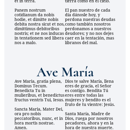
et in terra.
tierra como en el cielo.
Panem nostrum 
El pan nuestro de cada 
cotidianum da nobis 
día dánosle hoy, y 
hodie, et dimitte nobis 
perdona nuestras deudas 
debita nostra sicut et nos, 
como también nosotros 
dimittimus debitoribus 
perdonamos a nuestros 
nostris; et ne nos inducas 
deudores; y no nos dejes 
in tentationem sed libera 
caer en la tentación, mas 
nos a malo.
líbranos del mal.
Ave María
Ave Maria, gratia plena, 
Dios te salve María, llena 
Dominus Tecum. 
eres de gracia, el Señor 
Benedicta Tu in 
es contigo. Bendita Tú 
mulieribus, et benedictus 
eres entre todas las 
fructus ventris Tui, Iesus.
mujeres y bendito es el 
fruto de tu vientre: Jesús.
Sancta Maria, Mater Dei, 
ora pro nobis 
Santa María, Madre de 
peccatoribus, nunc, et in 
Dios, ruega por nosotros 
hora mortis nostrae. 
pecadores, ahora y en la 
Amen.
hora de nuestra muerte. 