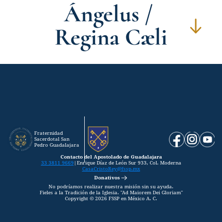
Ángelus / 
Regina Cæli
Fraternidad 
Sacerdotal San 
Pedro Guadalajara
Contacto del Apostolado de Guadalajara
33 3811 9669
|
Enrique Díaz de León Sur 933, Col. Moderna
CasaCristoRey@fssp.mx
Donativos
No podríamos realizar nuestra misión sin su ayuda.
Fieles a la Tradición de la Iglesia. "Ad Maiorem Dei Gloriam"
Copyright © 2026 FSSP en México A. C.