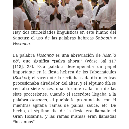
Hay dos curiosidades lingüísticas en este himno del 
Sabaoth
Sanctus: el uso de las palabras hebreas 
 y 
Hosanna
.
Hosanna
hōshī‘ā 
La palabra 
 es una abreviación de 
nā’
, que significa “¡salva ahora!” (véase Sal 117 
[118], 25). Esta palabra desempeñaba un papel 
importante en la fiesta hebrea de los Tabernáculos 
Sukkot
(
); el sacerdote la recitaba cada día mientras 
procesionaba alrededor del altar, y el séptimo día se 
recitaba siete veces, una durante cada una de las 
siete procesiones. Cuando el sacerdote llegaba a la 
Hosanna
palabra 
, el pueblo la pronunciaba con él 
mientras agitaba ramas de palma, sauce, etc. De 
hecho, el séptimo día de la fiesta era llamado el 
Gran Hosanna, y las ramas mismas eran llamadas 
“hosannas”.