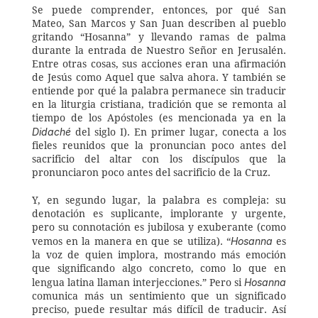
Se puede comprender, entonces, por qué San 
Mateo, San Marcos y San Juan describen al pueblo 
gritando “Hosanna” y llevando ramas de palma 
durante la entrada de Nuestro Señor en Jerusalén. 
Entre otras cosas, sus acciones eran una afirmación 
de Jesús como Aquel que salva ahora. Y también se 
entiende por qué la palabra permanece sin traducir 
en la liturgia cristiana, tradición que se remonta al 
tiempo de los Apóstoles (es mencionada ya en la 
Didaché
 del siglo I). En primer lugar, conecta a los 
fieles reunidos que la pronuncian poco antes del 
sacrificio del altar con los discípulos que la 
pronunciaron poco antes del sacrificio de la Cruz.
Y, en segundo lugar, la palabra es compleja: su 
denotación es suplicante, implorante y urgente, 
pero su connotación es jubilosa y exuberante (como 
Hosanna
vemos en la manera en que se utiliza). “
 es 
la voz de quien implora, mostrando más emoción 
que significando algo concreto, como lo que en 
Hosanna 
lengua latina llaman interjecciones.” Pero si 
comunica más un sentimiento que un significado 
preciso, puede resultar más difícil de traducir. Así 