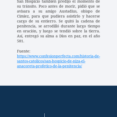
San Hospicio también predijo el momento de 
su tránsito. Poco antes de morir, pidió que se 
avisara a su amigo Austadius, obispo de 
Cimiez, para que pudiera asistirlo y hacerse 
cargo de su entierro. Se quitó la cadena de 
penitencia, se arrodilló durante largo tiempo 
en oración, y luego se tendió sobre la tierra. 
Así, entregó su alma a Dios en paz, en el año 
581.
Fuente: 
https://www.confesionperfecta.com/historia-de-
santos-catolicos/san-hospicio-de-niza-el-
anacoreta-profetico-de-la-penitencia/