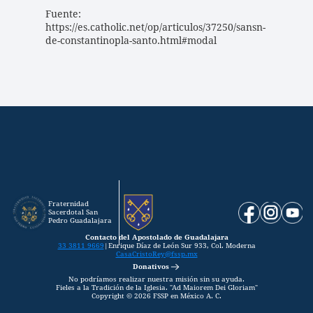
Fuente: 
https://es.catholic.net/op/articulos/37250/sansn-
de-constantinopla-santo.html#modal 
Fraternidad 
Sacerdotal San 
Pedro Guadalajara
Contacto del Apostolado de Guadalajara
33 3811 9669
|
Enrique Díaz de León Sur 933, Col. Moderna
CasaCristoRey@fssp.mx
Donativos
No podríamos realizar nuestra misión sin su ayuda.
Fieles a la Tradición de la Iglesia. "Ad Maiorem Dei Gloriam"
Copyright © 2026 FSSP en México A. C.