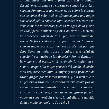
Y toda mujer que ora o profetiza* con la cabeza 
descubierta, afrenta a su cabeza; es como si estuviera 
rapada. Por tanto, si una mujer no se cubre la cabeza, 
que se corte el pelo. Y si es afrentoso para una mujer 
cortarse el pelo o raparse, ¡que se cubra*! El varón no 
debe cubrirse la cabeza*, pues es imagen de la gloria 
de Dios; pero la mujer es gloria del varón. En efecto, 
no procede el varón de la mujer, sino la mujer del 
varón. Ni fue creado el varón por razón de la mujer, 
sino la mujer por razón del varón. He ahí por qué 
debe llevar la mujer sobre la cabeza una señal de 
sujeción* por razón de los ángeles*. Por lo demás, ni 
la mujer sin el varón, ni el varón sin la mujer, en el 
Señor. Porque si la mujer procede del varón, el varón, 
a su vez, nace mediante la mujer, y todo proviene de 
Dios*. Juzgad por vosotros mismos. ¿Está bien que la 
mujer ore a Dios con la cabeza descubierta? ¿No os 
enseña la misma naturaleza que es una afrenta para 
el varón la cabellera, mientras es una gloria para la 
mujer la cabellera? En efecto, la cabellera le ha sido 
dada a modo de velo*.  - 1Co 11:6-15