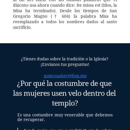
diácono usa ahora cuando dice: Ite missa est (Idos, la 
Misa ha terminado). Desde los tiempos de San 
Gregorio Magno († 604) la palabra Misa ha 
reemplazado a todos los nombres dados al santo 
sacrificio.
¿Tienes dudas sobre la tradición o la Iglesia? 
¡Envíanos tus preguntas!
quierosaber@fssp.mx
¿Por qué la costumbre de que 
las mujeres usen velo dentro del 
templo?
Es una costumbre muy venerable que debemos 
de recuperar.  