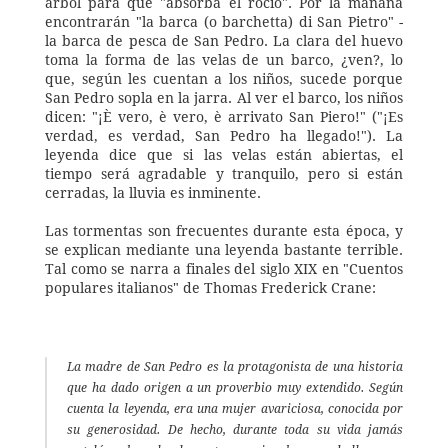
árbol para que "absorba el rocío". Por la mañana 
encontrarán "la barca (o barchetta) di San Pietro" - 
la barca de pesca de San Pedro. La clara del huevo 
toma la forma de las velas de un barco, ¿ven?, lo 
que, según les cuentan a los niños, sucede porque 
San Pedro sopla en la jarra. Al ver el barco, los niños 
dicen: "¡È vero, è vero, è arrivato San Piero!" ("¡Es 
verdad, es verdad, San Pedro ha llegado!"). La 
leyenda dice que si las velas están abiertas, el 
tiempo será agradable y tranquilo, pero si están 
cerradas, la lluvia es inminente. 
Las tormentas son frecuentes durante esta época, y 
se explican mediante una leyenda bastante terrible. 
Tal como se narra a finales del siglo XIX en "Cuentos 
populares italianos" de Thomas Frederick Crane: 
La madre de San Pedro es la protagonista de una historia 
que ha dado origen a un proverbio muy extendido. Según 
cuenta la leyenda, era una mujer avariciosa, conocida por 
su generosidad. De hecho, durante toda su vida jamás 