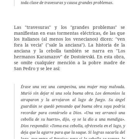
toda clase de travesuras y causa grandes problemas. 
Las "travesuras" y los "grandes problemas" se 
manifiestan en esas tormentas eléctricas, de las que 
los italianos (al menos los venecianos) dicen: "ven 
fora la vecia" ("sale la anciana"). La historia de la 
anciana y la cebolla también se narra en "Los 
hermanos Karamazov" de Dostoievski. En esta obra, 
se omite cualquier mención a la pobre madre de 
San Pedro y se lee así: 
Érase una vez una campesina, una mujer muy malvada. 
Murió sin dejar ni una sola buena obra. Los demonios la 
atraparon y la arrojaron al lago de fuego. Su ángel 
guardián se quedó pensando qué buena obra suya podría 
recordar para contárselo a Dios. «Una vez arrancó una 
cebolla de su huerto», dijo, «y se la dio a una mendiga». 
Dios respondió: «Toma esa cebolla, ofrécesela en el lago, y 
deja que la agarre para que la saque. Si logras sacarla del 