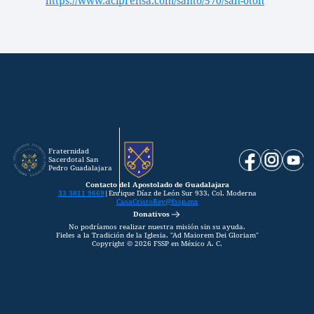
https://www.aciprensa.com/santo/570/san-oton
Fraternidad 
Sacerdotal San 
Pedro Guadalajara
Contacto del Apostolado de Guadalajara
33 3811 9669
|
Enrique Díaz de León Sur 933, Col. Moderna
CasaCristoRey@fssp.mx
Donativos
No podríamos realizar nuestra misión sin su ayuda.
Fieles a la Tradición de la Iglesia. "Ad Maiorem Dei Gloriam"
Copyright © 2026 FSSP en México A. C.