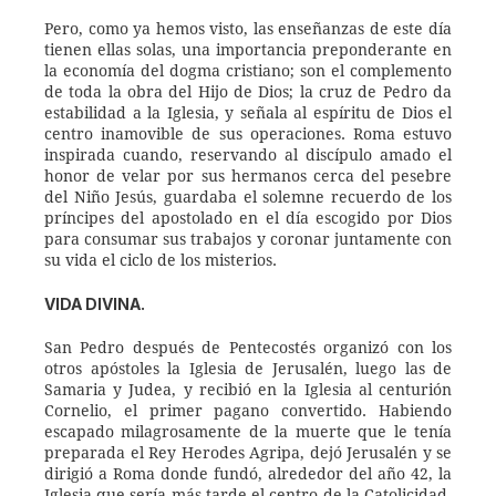
Pero, como ya hemos visto, las enseñanzas de este día 
tienen ellas solas, una importancia preponderante en 
la economía del dogma cristiano; son el complemento 
de toda la obra del Hijo de Dios; la cruz de Pedro da 
estabilidad a la Iglesia, y señala al espíritu de Dios el 
centro inamovible de sus operaciones. Roma estuvo 
inspirada cuando, reservando al discípulo amado el 
honor de velar por sus hermanos cerca del pesebre 
del Niño Jesús, guardaba el solemne recuerdo de los 
príncipes del apostolado en el día escogido por Dios 
para consumar sus trabajos y coronar juntamente con 
su vida el ciclo de los misterios.
VIDA DIVINA.
San Pedro después de Pentecostés organizó con los 
otros apóstoles la Iglesia de Jerusalén, luego las de 
Samaria y Judea, y recibió en la Iglesia al centurión 
Cornelio, el primer pagano convertido. Habiendo 
escapado milagrosamente de la muerte que le tenía 
preparada el Rey Herodes Agripa, dejó Jerusalén y se 
dirigió a Roma donde fundó, alrededor del año 42, la 
Iglesia que sería más tarde el centro de la Catolicidad. 